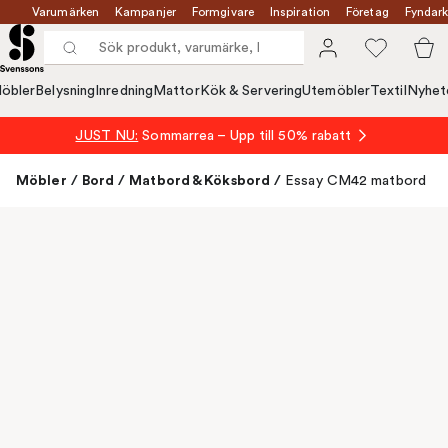
Varumärken
Kampanjer
Formgivare
Inspiration
Företag
Fyndark
öbler
Belysning
Inredning
Mattor
Kök & Servering
Utemöbler
Textil
Nyhet
JUST NU:
Sommarrea – Upp till 50% rabatt
Möbler
/
Bord
/
Matbord & Köksbord
/
Essay CM42 matbord