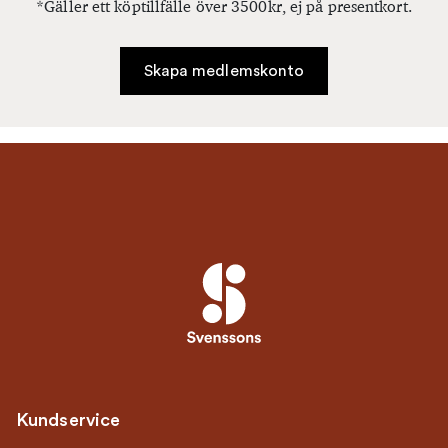
*Gäller ett köptillfälle över 3500kr, ej på presentkort.
Skapa medlemskonto
Kundservice