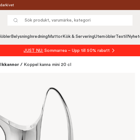
darkivet
öbler
Belysning
Inredning
Mattor
Kök & Servering
Utemöbler
Textil
Nyhet
JUST NU:
Sommarrea – Upp till 50% rabatt
lkkannor
/
Koppel kanna mini 20 cl