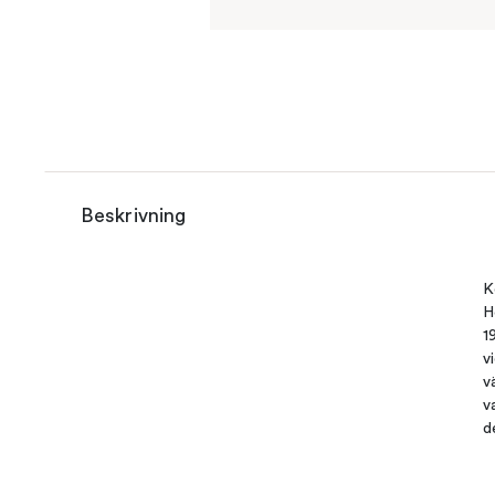
Beskrivning
K
H
1
v
v
v
d