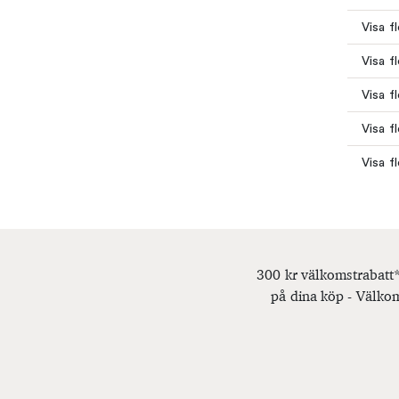
Visa f
Visa f
Visa f
Visa f
Visa fl
300 kr välkomstrabatt*
på dina köp - Välkom