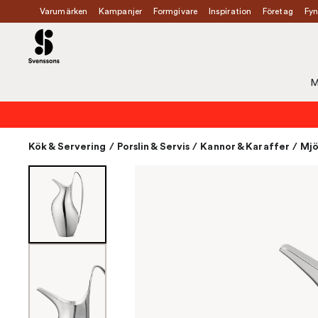
Varumärken
Kampanjer
Formgivare
Inspiration
Företag
Fyn
M
Kök & Servering
/
Porslin & Servis
/
Kannor & Karaffer
/
Mjö