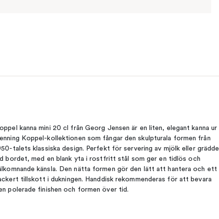
oppel kanna mini 20 cl från Georg Jensen är en liten, elegant kanna ur
enning Koppel-kollektionen som fångar den skulpturala formen från
950-talets klassiska design. Perfekt för servering av mjölk eller grädd
id bordet, med en blank yta i rostfritt stål som ger en tidlös och
älkomnande känsla. Den nätta formen gör den lätt att hantera och ett
ackert tillskott i dukningen. Handdisk rekommenderas för att bevara
en polerade finishen och formen över tid.