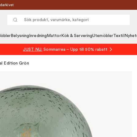
darkivet
öbler
Belysning
Inredning
Mattor
Kök & Servering
Utemöbler
Textil
Nyhet
JUST NU:
Sommarrea – Upp till 50% rabatt
l Edition Grön