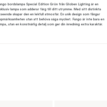
ungo bordslampa Special Edition Grön från Globen Lighting är en
xklusiv lampa som adderar färg till ditt utrymme. Med sitt distinkta
tseende skapar den en lekfull atmosfär. En unik design som fångar
ppmärksamheten utan att behöva säga mycket. Fungo är inte bara en
ampa, utan en konstnärlig detalj som ger din inredning extra karaktär.