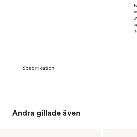
F
e
u
u
l
Specifikation
Andra gillade även