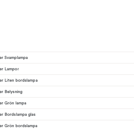
ler Svamplampa
ler Lampor
ler Liten bordslampa
ler Belysning
ler Grön lampa
ler Bordslampa glas
ler Grön bordslampa