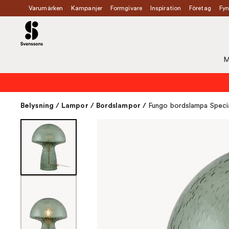
Varumärken
Kampanjer
Formgivare
Inspiration
Företag
Fyn
M
Belysning
/
Lampor
/
Bordslampor
/
Fungo bordslampa Specia