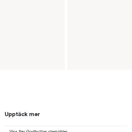
Upptäck mer
Visa fler Grythyttan utemöbler