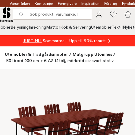
Varumärken
Kampanjer
Formgivare
Inspiration
Företag
Fyndark
öbler
Belysning
Inredning
Mattor
Kök & Servering
Utemöbler
Textil
Nyhet
JUST NU:
Sommarrea – Upp till 50% rabatt
Utemöbler & Trädgårdsmöbler
/
Matgrupp Utomhus
/
B31 bord 230 cm + 6 A2 fåtölj, mörkröd ek-svart stativ