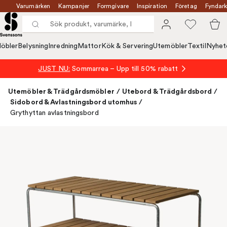
Varumärken
Kampanjer
Formgivare
Inspiration
Företag
Fyndark
öbler
Belysning
Inredning
Mattor
Kök & Servering
Utemöbler
Textil
Nyhet
JUST NU:
Sommarrea – Upp till 50% rabatt
Utemöbler & Trädgårdsmöbler
/
Utebord & Trädgårdsbord
/
Sidobord & Avlastningsbord utomhus
/
Grythyttan avlastningsbord