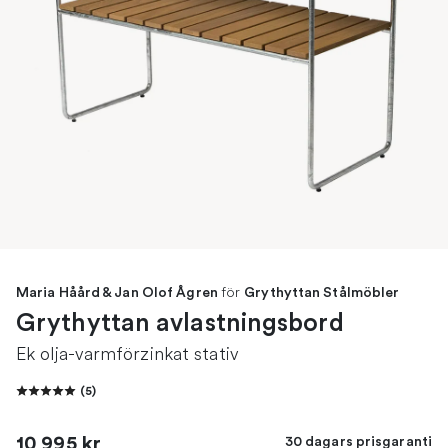
för
Maria Håård & Jan Olof Ågren
Grythyttan Stålmöbler
Grythyttan avlastningsbord
Ek olja-varmförzinkat stativ
(
5
)
10 995 kr
30 dagars prisgaranti