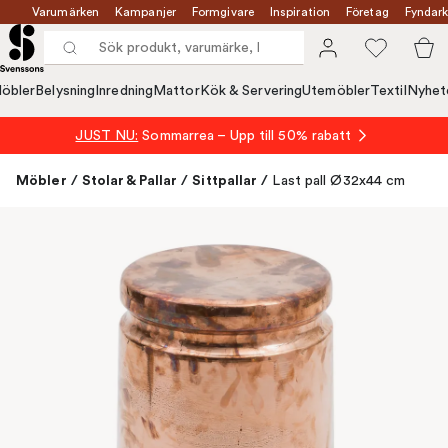
Varumärken
Kampanjer
Formgivare
Inspiration
Företag
Fyndark
öbler
Belysning
Inredning
Mattor
Kök & Servering
Utemöbler
Textil
Nyhet
JUST NU:
Sommarrea – Upp till 50% rabatt
Möbler
/
Stolar & Pallar
/
Sittpallar
/
Last pall Ø32x44 cm