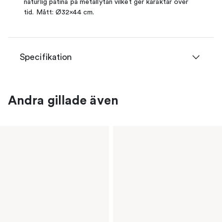
naturlig patina på metallytan vilket ger karaktär över
tid. Mått: Ø32×44 cm.
Specifikation
Andra gillade även