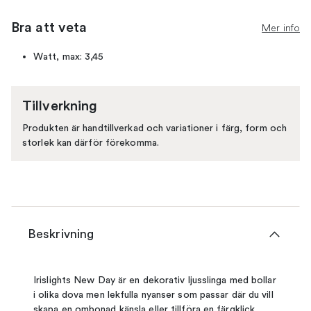
Bra att veta
Mer info
Watt, max: 3,45
Tillverkning
Produkten är handtillverkad och variationer i färg, form och
storlek kan därför förekomma.
Beskrivning
Irislights New Day är en dekorativ ljusslinga med bollar
i olika dova men lekfulla nyanser som passar där du vill
skapa en ombonad känsla eller tillföra en färgklick.