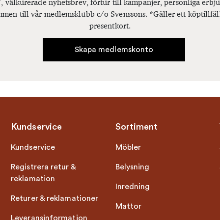
, välkurerade nyhetsbrev, förtur till kampanjer, personliga er
men till vår medlemsklubb c/o Svenssons. *Gäller ett köptillfäl
presentkort.
Skapa medlemskonto
Kundservice
Sortiment
Kundservice
Möbler
Registrera retur &
Belysning
reklamation
Inredning
Returer & reklamationer
Mattor
Leveransinformation