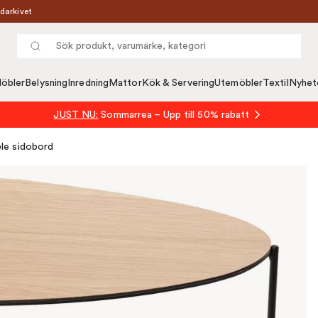
darkivet
öbler
Belysning
Inredning
Mattor
Kök & Servering
Utemöbler
Textil
Nyhet
JUST NU:
Sommarrea – Upp till 50% rabatt
le sidobord