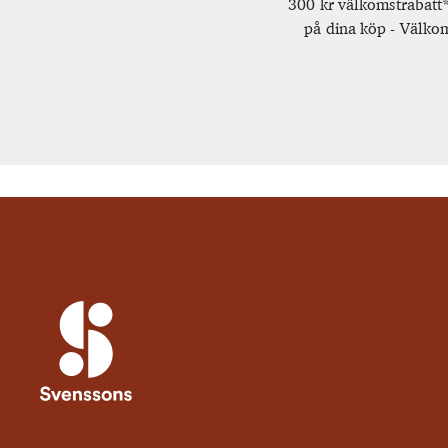
300 kr välkomstrabatt*
på dina köp - Välkom