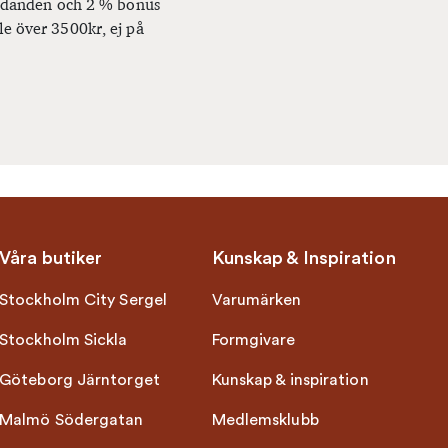
bjudanden och 2 % bonus
le över 3500kr, ej på
Våra butiker
Kunskap & Inspiration
Stockholm City Sergel
Varumärken
Stockholm Sickla
Formgivare
Göteborg Järntorget
Kunskap & inspiration
Malmö Södergatan
Medlemsklubb