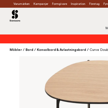
Varumärken
Kampanjer
Formgivare
Inspiration
Företag
Fyn
M
Möbler
/
Bord
/
Konsolbord & Avlastningsbord
/
Curve Doub