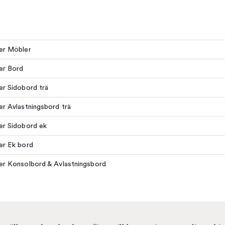
ler Möbler
ler Bord
ler Sidobord trä
ler Avlastningsbord trä
ler Sidobord ek
ler Ek bord
ler Konsolbord & Avlastningsbord