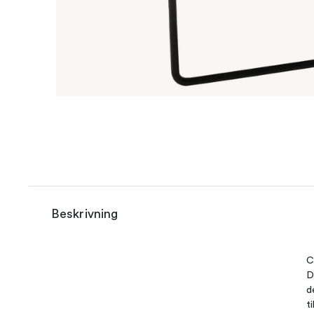
Beskrivning
C
D
d
t