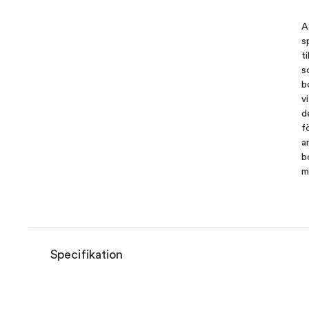
A
s
t
s
b
v
d
f
a
b
m
Specifikation