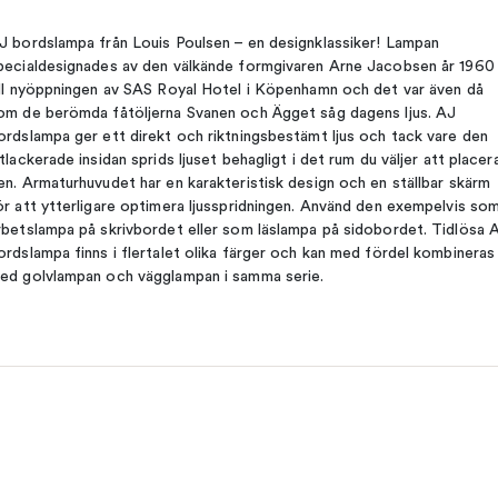
J bordslampa från Louis Poulsen – en designklassiker! Lampan
pecialdesignades av den välkände formgivaren Arne Jacobsen år 1960
ill nyöppningen av SAS Royal Hotel i Köpenhamn och det var även då
om de berömda fåtöljerna Svanen och Ägget såg dagens ljus. AJ
ordslampa ger ett direkt och riktningsbestämt ljus och tack vare den
itlackerade insidan sprids ljuset behagligt i det rum du väljer att placer
en. Armaturhuvudet har en karakteristisk design och en ställbar skärm
ör att ytterligare optimera ljusspridningen. Använd den exempelvis so
rbetslampa på skrivbordet eller som läslampa på sidobordet. Tidlösa 
ordslampa finns i flertalet olika färger och kan med fördel kombineras
ed golvlampan och vägglampan i samma serie.