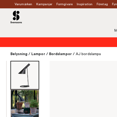
Varumärken
Kampanjer
Formgivare
Inspiration
Företag
Fyn
M
Belysning
/
Lampor
/
Bordslampor
/
AJ bordslampa