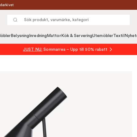
darkivet
öbler
Belysning
Inredning
Mattor
Kök & Servering
Utemöbler
Textil
Nyhet
JUST NU:
Sommarrea – Upp till 50% rabatt