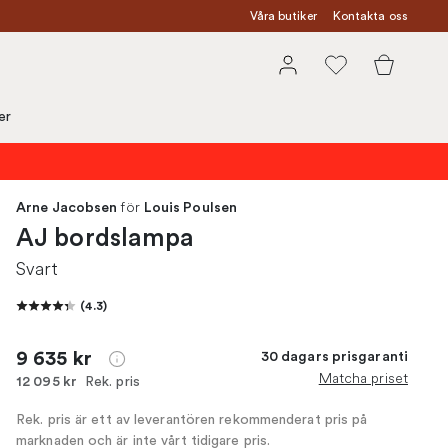
Våra butiker
Kontakta oss
er
för
Arne Jacobsen
Louis Poulsen
AJ bordslampa
Svart
(
4.3
)
9 635 kr
30 dagars prisgaranti
Matcha priset
Rek. pris
12 095 kr
Rek. pris är ett av leverantören rekommenderat pris på
marknaden och är inte vårt tidigare pris.