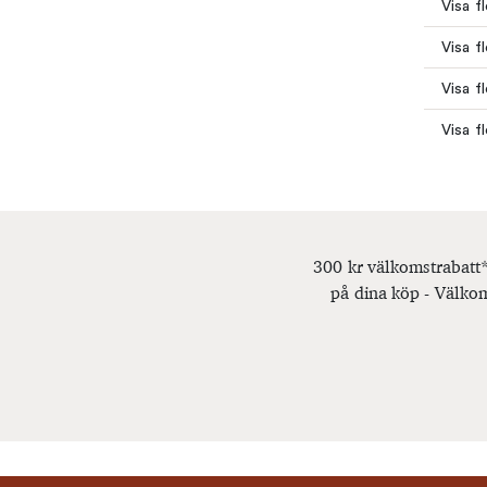
Visa f
Visa f
Visa f
Visa f
300 kr välkomstrabatt*
på dina köp - Välkom