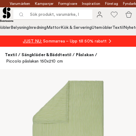
Varumärken
Kampanjer
Formgivare
Inspiration
Företag
Fyndark
öbler
Belysning
Inredning
Mattor
Kök & Servering
Utemöbler
Textil
Nyhet
JUST NU:
Sommarrea – Upp till 50% rabatt
Textil
/
Sängkläder & Bäddtextil
/
Påslakan
/
Piccolo påslakan 150x210 cm