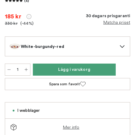
(
5
)
185 kr
30 dagars prisgaranti
Matcha priset
330 kr
(-44%)
White-burgundy-red
Lägg i varukorg
Spara som favorit
I webblager
Mer info