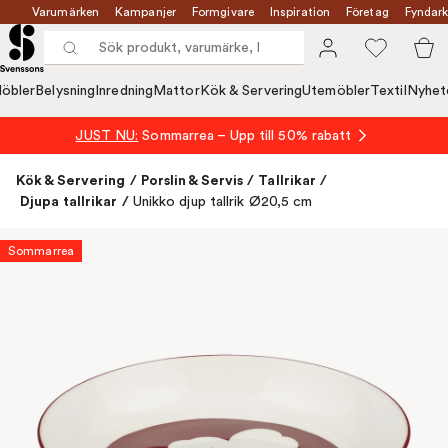
Varumärken
Kampanjer
Formgivare
Inspiration
Företag
Fyndark
öbler
Belysning
Inredning
Mattor
Kök & Servering
Utemöbler
Textil
Nyhet
JUST NU:
Sommarrea – Upp till 50% rabatt
Kök & Servering
/
Porslin & Servis
/
Tallrikar
/
Djupa tallrikar
/
Unikko djup tallrik Ø20,5 cm
Sommarrea