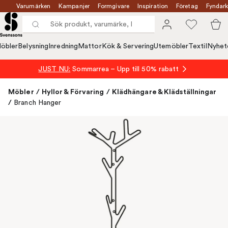
Varumärken
Kampanjer
Formgivare
Inspiration
Företag
Fyndark
öbler
Belysning
Inredning
Mattor
Kök & Servering
Utemöbler
Textil
Nyhet
JUST NU:
Sommarrea – Upp till 50% rabatt
Möbler
/
Hyllor & Förvaring
/
Klädhängare & Klädställningar
/
Branch Hanger