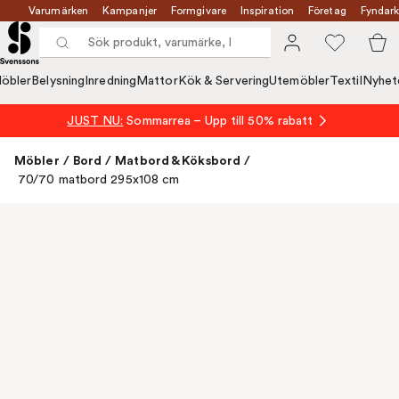
Varumärken
Kampanjer
Formgivare
Inspiration
Företag
Fyndark
öbler
Belysning
Inredning
Mattor
Kök & Servering
Utemöbler
Textil
Nyhet
JUST NU:
Sommarrea – Upp till 50% rabatt
Möbler
/
Bord
/
Matbord & Köksbord
/
70/70 matbord 295x108 cm