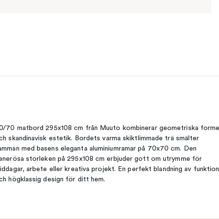
0/70 matbord 295x108 cm från Muuto kombinerar geometriska forme
ch skandinavisk estetik. Bordets varma skiktlimmade trä smälter
amman med basens eleganta aluminiumramar på 70x70 cm. Den
enerösa storleken på 295x108 cm erbjuder gott om utrymme för
iddagar, arbete eller kreativa projekt. En perfekt blandning av funktio
ch högklassig design för ditt hem.