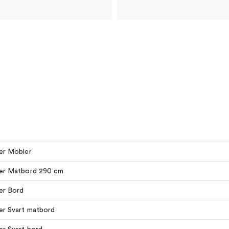
ler Möbler
ler Matbord 290 cm
ler Bord
ler Svart matbord