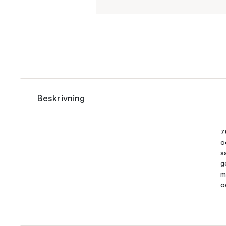
Beskrivning
7
o
s
g
m
o