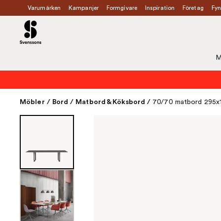
Varumärken
Kampanjer
Formgivare
Inspiration
Företag
Fyn
M
Möbler
/
Bord
/
Matbord & Köksbord
/
70/70 matbord 295x