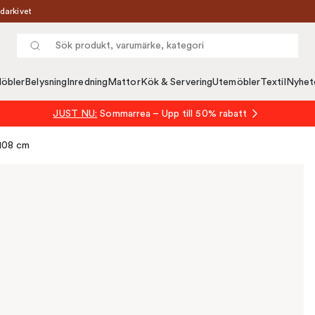
darkivet
öbler
Belysning
Inredning
Mattor
Kök & Servering
Utemöbler
Textil
Nyhet
JUST NU:
Sommarrea – Upp till 50% rabatt
108 cm