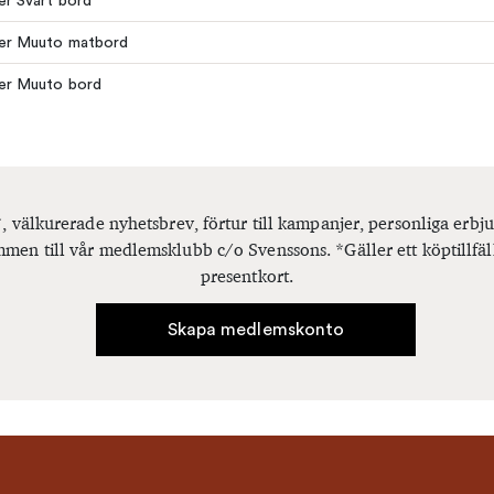
ler Svart bord
ler Muuto matbord
ler Muuto bord
, välkurerade nyhetsbrev, förtur till kampanjer, personliga er
men till vår medlemsklubb c/o Svenssons. *Gäller ett köptillfäl
presentkort.
Skapa medlemskonto