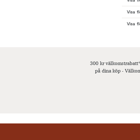
Visa f
Visa f
Visa f
300 kr välkomstrabatt*
på dina köp - Välkom