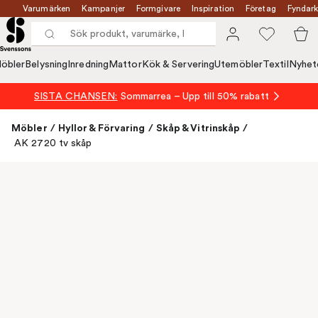
Varumärken
Kampanjer
Formgivare
Inspiration
Företag
Fyndark
öbler
Belysning
Inredning
Mattor
Kök & Servering
Utemöbler
Textil
Nyhet
SISTA CHANSEN:
Sommarrea – Upp till 50% rabatt
Möbler
/
Hyllor & Förvaring
/
Skåp & Vitrinskåp
/
AK 2720 tv skåp