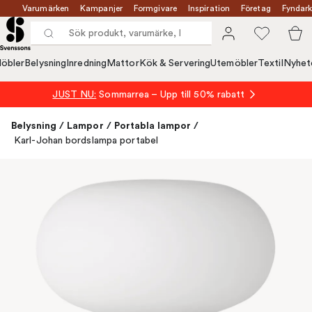
Varumärken
Kampanjer
Formgivare
Inspiration
Företag
Fyndark
öbler
Belysning
Inredning
Mattor
Kök & Servering
Utemöbler
Textil
Nyhet
JUST NU:
Sommarrea – Upp till 50% rabatt
Belysning
/
Lampor
/
Portabla lampor
/
Karl-Johan bordslampa portabel