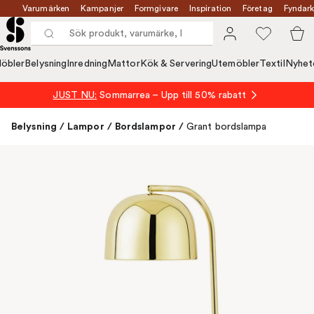
Varumärken
Kampanjer
Formgivare
Inspiration
Företag
Fyndark
öbler
Belysning
Inredning
Mattor
Kök & Servering
Utemöbler
Textil
Nyhet
JUST NU:
Sommarrea – Upp till 50% rabatt
Belysning
/
Lampor
/
Bordslampor
/
Grant bordslampa