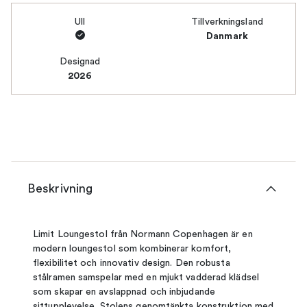
Ull
Tillverkningsland
Danmark
Designad
2026
Beskrivning
Limit Loungestol från Normann Copenhagen är en
modern loungestol som kombinerar komfort,
flexibilitet och innovativ design. Den robusta
stålramen samspelar med en mjukt vadderad klädsel
som skapar en avslappnad och inbjudande
sittupplevelse. Stolens genomtänkta konstruktion med