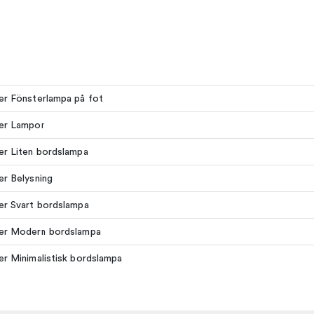
ler Fönsterlampa på fot
ler Lampor
ler Liten bordslampa
ler Belysning
ler Svart bordslampa
ler Modern bordslampa
ler Minimalistisk bordslampa