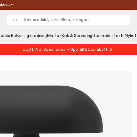
darkivet
öbler
Belysning
Inredning
Mattor
Kök & Servering
Utemöbler
Textil
Nyhet
JUST NU:
Sommarrea – Upp till 50% rabatt