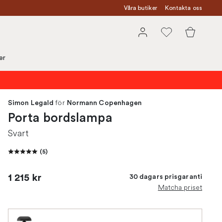
Våra butiker
Kontakta oss
er
för
Simon Legald
Normann Copenhagen
Porta bordslampa
Svart
(
5
)
1 215 kr
30 dagars prisgaranti
Matcha priset