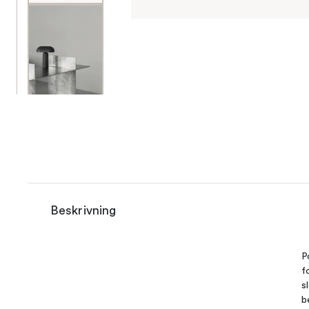
Beskrivning
P
f
s
b