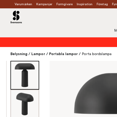
Varumärken
Kampanjer
Formgivare
Inspiration
Företag
Fyn
M
Belysning
/
Lampor
/
Portabla lampor
/
Porta bordslampa