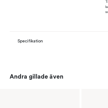
T
l
s
Specifikation
Andra gillade även