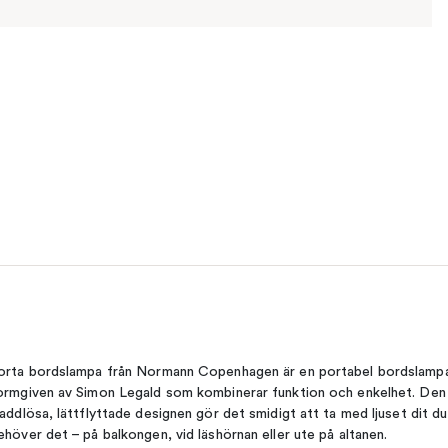
orta bordslampa från Normann Copenhagen är en portabel bordslamp
ormgiven av Simon Legald som kombinerar funktion och enkelhet. Den
laddlösa, lättflyttade designen gör det smidigt att ta med ljuset dit du
ehöver det – på balkongen, vid läshörnan eller ute på altanen.