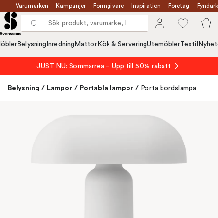
Varumärken
Kampanjer
Formgivare
Inspiration
Företag
Fyndark
öbler
Belysning
Inredning
Mattor
Kök & Servering
Utemöbler
Textil
Nyhet
JUST NU:
Sommarrea – Upp till 50% rabatt
Belysning
/
Lampor
/
Portabla lampor
/
Porta bordslampa