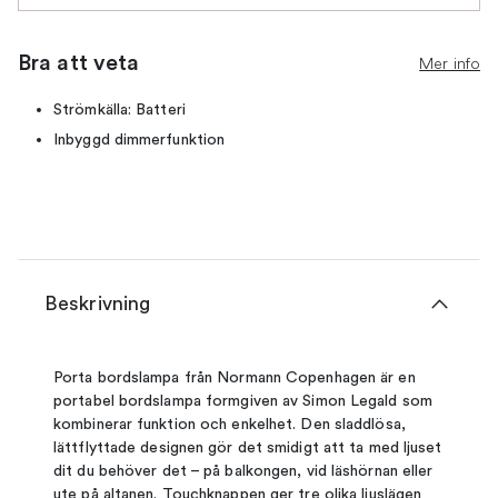
Bra att veta
Mer info
Strömkälla: Batteri
Inbyggd dimmerfunktion
Beskrivning
Porta bordslampa från Normann Copenhagen är en
portabel bordslampa formgiven av Simon Legald som
kombinerar funktion och enkelhet. Den sladdlösa,
lättflyttade designen gör det smidigt att ta med ljuset
dit du behöver det – på balkongen, vid läshörnan eller
ute på altanen. Touchknappen ger tre olika ljuslägen