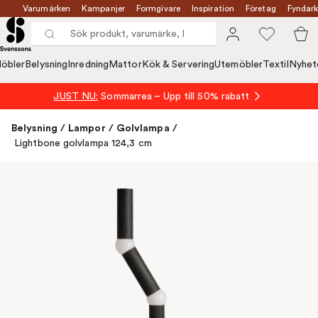
Varumärken
Kampanjer
Formgivare
Inspiration
Företag
Fyndark
öbler
Belysning
Inredning
Mattor
Kök & Servering
Utemöbler
Textil
Nyhet
JUST NU:
Sommarrea – Upp till 50% rabatt
Belysning
/
Lampor
/
Golvlampa
/
Lightbone golvlampa 124,3 cm