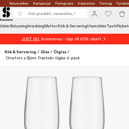
Varumärken
Kampanjer
Formgivare
Inspiration
Företag
Fyndark
öbler
Belysning
Inredning
Mattor
Kök & Servering
Utemöbler
Textil
Nyhet
JUST NU:
Sommarrea – Upp till 50% rabatt
Kök & Servering
/
Glas
/
Ölglas
/
Orrefors x Björn Frantzén ölglas 2-pack