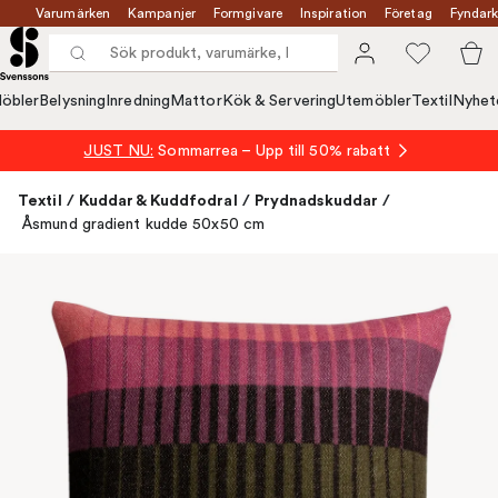
Varumärken
Kampanjer
Formgivare
Inspiration
Företag
Fyndark
öbler
Belysning
Inredning
Mattor
Kök & Servering
Utemöbler
Textil
Nyhet
JUST NU:
Sommarrea – Upp till 50% rabatt
Textil
/
Kuddar & Kuddfodral
/
Prydnadskuddar
/
Åsmund gradient kudde 50x50 cm