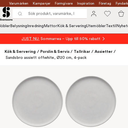
Varumärken
Kampanjer
Formgivare
Inspiration
Företag
Fyndark
öbler
Belysning
Inredning
Mattor
Kök & Servering
Utemöbler
Textil
Nyhet
JUST NU:
Sommarrea – Upp till 50% rabatt
Kök & Servering
/
Porslin & Servis
/
Tallrikar
/
Assietter
/
Sandsbro assiett offwhite, Ø20 cm, 4-pack