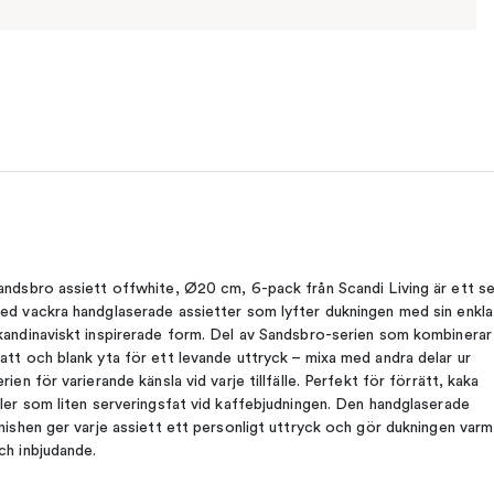
andsbro assiett offwhite, Ø20 cm, 6-pack från Scandi Living är ett s
ed vackra handglaserade assietter som lyfter dukningen med sin enkla
kandinaviskt inspirerade form. Del av Sandsbro-serien som kombinerar
att och blank yta för ett levande uttryck – mixa med andra delar ur
erien för varierande känsla vid varje tillfälle. Perfekt för förrätt, kaka
ller som liten serveringsfat vid kaffebjudningen. Den handglaserade
inishen ger varje assiett ett personligt uttryck och gör dukningen varm
ch inbjudande.