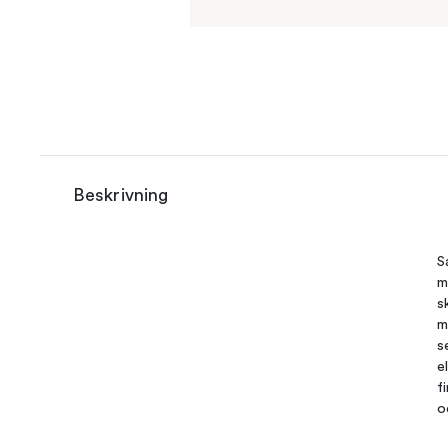
Beskrivning
S
m
s
m
s
e
f
o