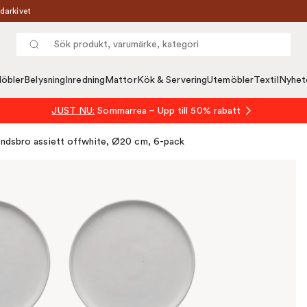
darkivet
öbler
Belysning
Inredning
Mattor
Kök & Servering
Utemöbler
Textil
Nyhet
JUST NU:
Sommarrea – Upp till 50% rabatt
ndsbro assiett offwhite, Ø20 cm, 6-pack