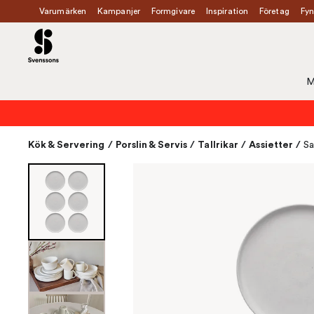
Varumärken
Kampanjer
Formgivare
Inspiration
Företag
Fyn
M
Kök & Servering
/
Porslin & Servis
/
Tallrikar
/
Assietter
/
Sa