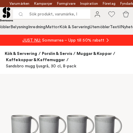
Varumärken
Kampanjer
Formgivare
Inspiration
Företag
Fyndark
öbler
Belysning
Inredning
Mattor
Kök & Servering
Utemöbler
Textil
Nyhet
JUST NU:
Sommarrea – Upp till 50% rabatt
Kök & Servering
/
Porslin & Servis
/
Muggar & Koppar
/
Kaffekoppar & Kaffemuggar
/
Sandsbro mugg ljusgrå, 30 cl, 8-pack