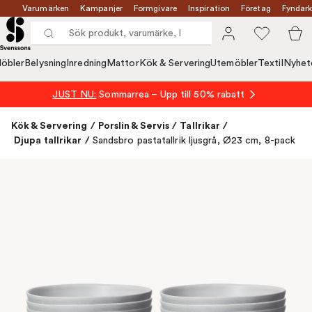
Varumärken
Kampanjer
Formgivare
Inspiration
Företag
Fyndark
öbler
Belysning
Inredning
Mattor
Kök & Servering
Utemöbler
Textil
Nyhet
JUST NU:
Sommarrea – Upp till 50% rabatt
Kök & Servering
/
Porslin & Servis
/
Tallrikar
/
Djupa tallrikar
/
Sandsbro pastatallrik ljusgrå, Ø23 cm, 8-pack