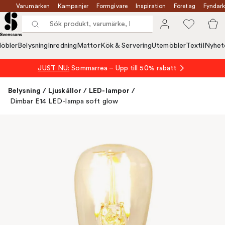
Varumärken
Kampanjer
Formgivare
Inspiration
Företag
Fyndark
öbler
Belysning
Inredning
Mattor
Kök & Servering
Utemöbler
Textil
Nyhet
JUST NU:
Sommarrea – Upp till 50% rabatt
Belysning
/
Ljuskällor
/
LED-lampor
/
Dimbar E14 LED-lampa soft glow