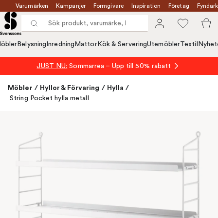
Varumärken
Kampanjer
Formgivare
Inspiration
Företag
Fyndark
öbler
Belysning
Inredning
Mattor
Kök & Servering
Utemöbler
Textil
Nyhet
JUST NU:
Sommarrea – Upp till 50% rabatt
Möbler
/
Hyllor & Förvaring
/
Hylla
/
String Pocket hylla metall