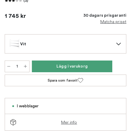
(
3
)
1 745 kr
30 dagars prisgaranti
Matcha priset
Vit
Lägg i varukorg
Spara som favorit
I webblager
Mer info