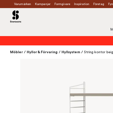
Varumärken
Kampanjer
Formgivare
Inspiration
Företag
Fyn
M
Möbler
/
Hyllor & Förvaring
/
Hyllsystem
/
String kontor bei