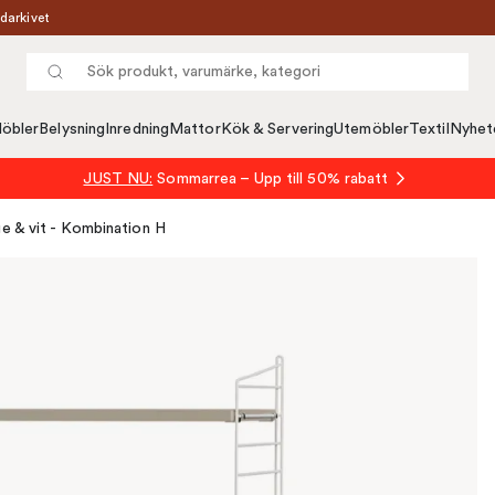
darkivet
öbler
Belysning
Inredning
Mattor
Kök & Servering
Utemöbler
Textil
Nyhet
JUST NU:
Sommarrea – Upp till 50% rabatt
ge & vit - Kombination H