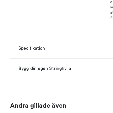
o
v
a
f
Specifikation
Bygg din egen Stringhylla
Andra gillade även