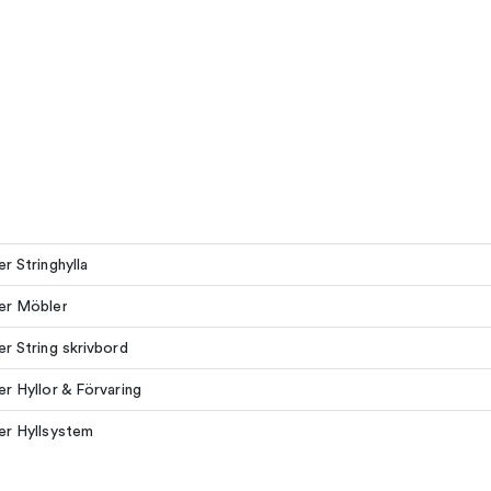
er Stringhylla
ler Möbler
ler String skrivbord
ler Hyllor & Förvaring
ler Hyllsystem