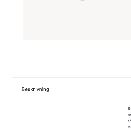
Beskrivning
S
s
f
o