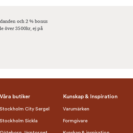
bjudanden och 2 % bonus
le över 3500kr, ej på
Våra butiker
Kunskap & Inspiration
Stockholm City Sergel
Varumärken
Stockholm Sickla
Formgivare
Göteborg Järntorget
Kunskap & inspiration