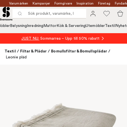
Varumärken
Kampanjer
Formgivare
Inspiration
Företag
Fyndark
öbler
Belysning
Inredning
Mattor
Kök & Servering
Utemöbler
Textil
Nyhet
JUST NU:
Sommarrea – Upp till 50% rabatt
Textil
/
Filtar & Plädar
/
Bomullsfiltar & Bomullsplädar
/
Leonie pläd