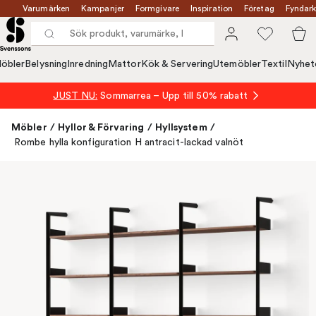
Varumärken
Kampanjer
Formgivare
Inspiration
Företag
Fyndark
öbler
Belysning
Inredning
Mattor
Kök & Servering
Utemöbler
Textil
Nyhet
JUST NU:
Sommarrea – Upp till 50% rabatt
Möbler
/
Hyllor & Förvaring
/
Hyllsystem
/
Rombe hylla konfiguration H antracit-lackad valnöt