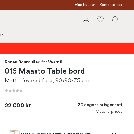
Våra butiker
Kontakta oss
er
för
Ronan Bouroullec
Vaarnii
016 Maasto Table bord
Matt oljevaxad furu, 90x90x75 cm
22 000 kr
30 dagars prisgaranti
Matcha priset
Matt oljevaxad furu, 90x90x75 cm