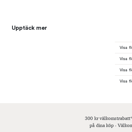
Upptäck mer
Visa f
Visa f
Visa f
Visa f
300 kr välkomstrabatt*
på dina köp - Välkom