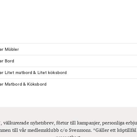
ler Möbler
ler Bord
ler Litet matbord & Litet köksbord
ler Matbord & Köksbord
, välkurerade nyhetsbrev, förtur till kampanjer, personliga er
men till vår medlemsklubb c/o Svenssons. *Gäller ett köptillfäl