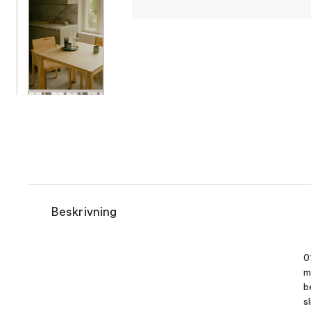
Beskrivning
0
m
b
s