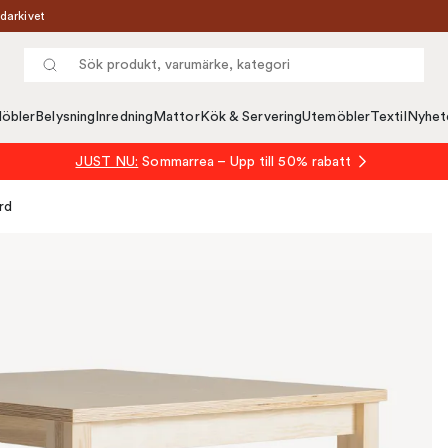
darkivet
öbler
Belysning
Inredning
Mattor
Kök & Servering
Utemöbler
Textil
Nyhet
JUST NU:
Sommarrea – Upp till 50% rabatt
rd