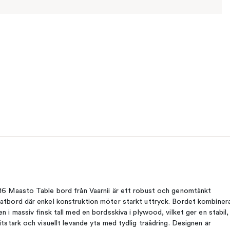
16 Maasto Table bord från Vaarnii är ett robust och genomtänkt
atbord där enkel konstruktion möter starkt uttryck. Bordet kombiner
en i massiv finsk tall med en bordsskiva i plywood, vilket ger en stabil,
litstark och visuellt levande yta med tydlig träådring. Designen är