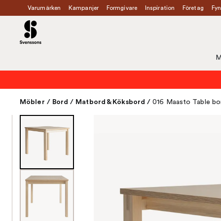
Varumärken
Kampanjer
Formgivare
Inspiration
Företag
Fyn
M
Möbler
/
Bord
/
Matbord & Köksbord
/
016 Maasto Table bo