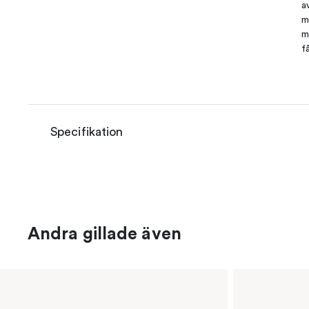
a
m
m
f
Specifikation
Andra gillade även