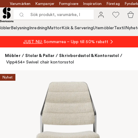
Varumärken
Kampanjer
Formgivare
Inspiration
Företag
Fyndark
öbler
Belysning
Inredning
Mattor
Kök & Servering
Utemöbler
Textil
Nyhet
JUST NU:
Sommarrea – Upp till 50% rabatt
Möbler
/
Stolar & Pallar
/
Skrivbordsstol & Kontorsstol
/
Vipp454+ Swivel chair kontorsstol
Nyhet