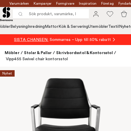
Varumärken
Kampanjer
Formgivare
Inspiration
Företag
Fyndark
öbler
Belysning
Inredning
Mattor
Kök & Servering
Utemöbler
Textil
Nyhet
SISTA CHANSEN:
Sommarrea – Upp till 50% rabatt
Möbler
/
Stolar & Pallar
/
Skrivbordsstol & Kontorsstol
/
Vipp455 Swivel chair kontorsstol
Nyhet