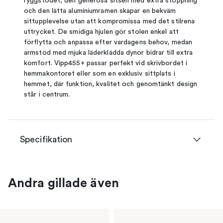
ryggstödet, den generösa sitsen med extra stoppning
och den lätta aluminiumramen skapar en bekväm
sittupplevelse utan att kompromissa med det stilrena
uttrycket. De smidiga hjulen gör stolen enkel att
förflytta och anpassa efter vardagens behov, medan
armstöd med mjuka läderklädda dynor bidrar till extra
komfort. Vipp455+ passar perfekt vid skrivbordet i
hemmakontoret eller som en exklusiv sittplats i
hemmet, där funktion, kvalitet och genomtänkt design
står i centrum.
Specifikation
Andra gillade även