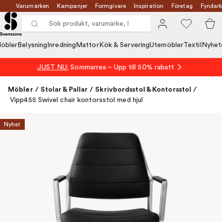
Varumärken
Kampanjer
Formgivare
Inspiration
Företag
Fyndark
öbler
Belysning
Inredning
Mattor
Kök & Servering
Utemöbler
Textil
Nyhet
JUST NU:
Sommarrea – Upp till 50% rabatt
Möbler
/
Stolar & Pallar
/
Skrivbordsstol & Kontorsstol
/
Vipp455 Swivel chair kontorsstol med hjul
Nyhet