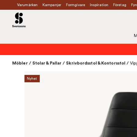
Varumärken
Kampanjer
Formgivare
Inspiration
Företag
Fyn
M
Möbler
/
Stolar & Pallar
/
Skrivbordsstol & Kontorsstol
/
Vip
Nyhet