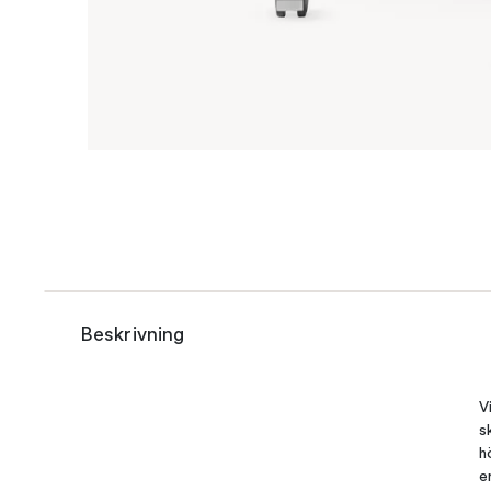
Beskrivning
V
s
h
e