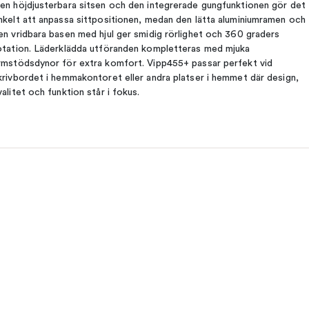
en höjdjusterbara sitsen och den integrerade gungfunktionen gör det
nkelt att anpassa sittpositionen, medan den lätta aluminiumramen och
en vridbara basen med hjul ger smidig rörlighet och 360 graders
otation. Läderklädda utföranden kompletteras med mjuka
rmstödsdynor för extra komfort. Vipp455+ passar perfekt vid
krivbordet i hemmakontoret eller andra platser i hemmet där design,
valitet och funktion står i fokus.