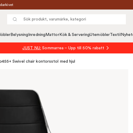
darkivet
öbler
Belysning
Inredning
Mattor
Kök & Servering
Utemöbler
Textil
Nyhet
JUST NU:
Sommarrea – Upp till 50% rabatt
p455+ Swivel chair kontorsstol med hjul