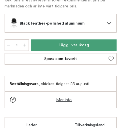
Rek. pris är ett av leverantören rekommenderat pris på
marknaden och är inte vårt tidigare pris.
Black leather-polished aluminium
Lägg i varukorg
Spara som favorit
,
skickas tidigast 25 augusti
Beställningsvara
Mer info
Läder
Tillverkningsland