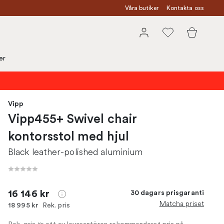
Våra butiker
Kontakta oss
er
Vipp
Vipp455+ Swivel chair
kontorsstol med hjul
Black leather-polished aluminium
16 146 kr
30 dagars prisgaranti
Matcha priset
Rek. pris
18 995 kr