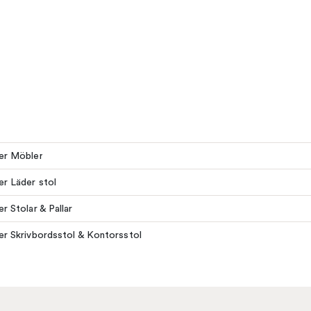
ler Möbler
ler Läder stol
er Stolar & Pallar
ler Skrivbordsstol & Kontorsstol