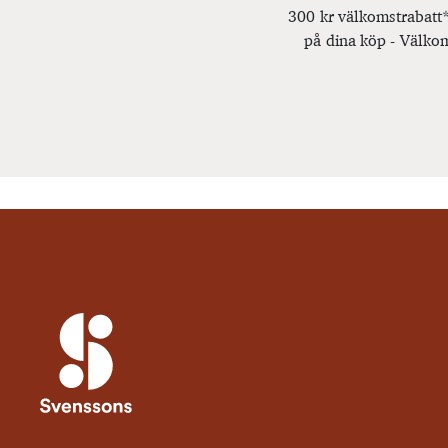
300 kr välkomstrabatt*
på dina köp - Välkom