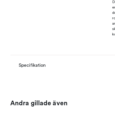
D
e
d
r
a
s
k
Specifikation
Andra gillade även