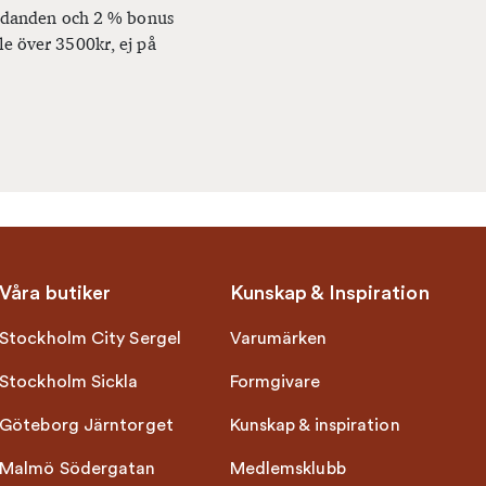
bjudanden och 2 % bonus
le över 3500kr, ej på
Våra butiker
Kunskap & Inspiration
Stockholm City Sergel
Varumärken
Stockholm Sickla
Formgivare
Göteborg Järntorget
Kunskap & inspiration
Malmö Södergatan
Medlemsklubb