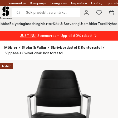
Varumärken
Kampanjer
Formgivare
Inspiration
Företag
Fyndark
öbler
Belysning
Inredning
Mattor
Kök & Servering
Utemöbler
Textil
Nyhet
JUST NU:
Sommarrea – Upp till 50% rabatt
Möbler
/
Stolar & Pallar
/
Skrivbordsstol & Kontorsstol
/
Vipp455+ Swivel chair kontorsstol
Nyhet