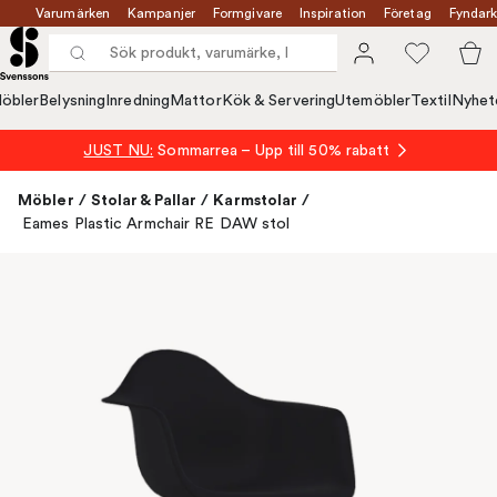
Varumärken
Kampanjer
Formgivare
Inspiration
Företag
Fyndark
öbler
Belysning
Inredning
Mattor
Kök & Servering
Utemöbler
Textil
Nyhet
JUST NU:
Sommarrea – Upp till 50% rabatt
Möbler
/
Stolar & Pallar
/
Karmstolar
/
Eames Plastic Armchair RE DAW stol