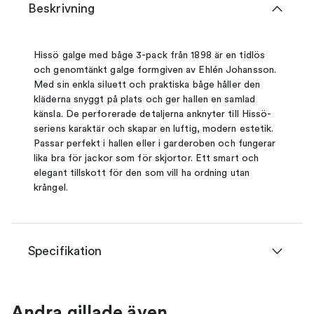
Beskrivning
Hissö galge med båge 3-pack från 1898 är en tidlös
och genomtänkt galge formgiven av Ehlén Johansson.
Med sin enkla siluett och praktiska båge håller den
kläderna snyggt på plats och ger hallen en samlad
känsla. De perforerade detaljerna anknyter till Hissö-
seriens karaktär och skapar en luftig, modern estetik.
Passar perfekt i hallen eller i garderoben och fungerar
lika bra för jackor som för skjortor. Ett smart och
elegant tillskott för den som vill ha ordning utan
krångel.
Specifikation
Andra gillade även