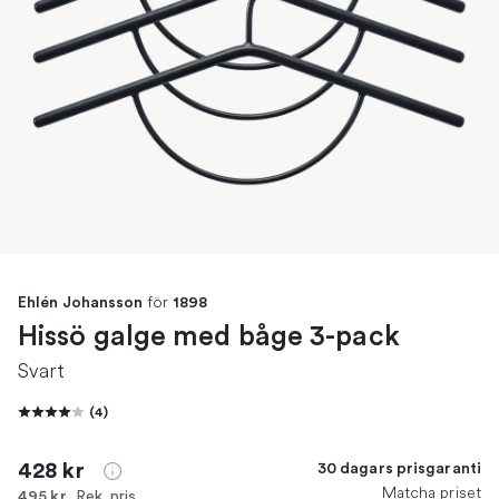
för
Ehlén Johansson
1898
Hissö galge med båge 3-pack
Svart
(
4
)
428 kr
30 dagars prisgaranti
Matcha priset
Rek. pris
495 kr