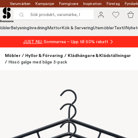
Varumärken
Kampanjer
Formgivare
Inspiration
Företag
Fyndark
öbler
Belysning
Inredning
Mattor
Kök & Servering
Utemöbler
Textil
Nyhet
JUST NU:
Sommarrea – Upp till 50% rabatt
Möbler
/
Hyllor & Förvaring
/
Klädhängare & Klädställningar
/
Hissö galge med båge 3-pack