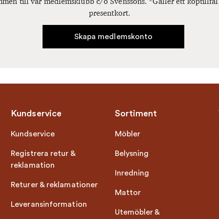
men till vår medlemsklubb c/o Svenssons. *Gäller ett köptillfäl
presentkort.
Skapa medlemskonto
Kundservice
Sortiment
Kundservice
Möbler
Registrera retur &
Belysning
reklamation
Inredning
Returer & reklamationer
Mattor
Leveransinformation
Utemöbler &