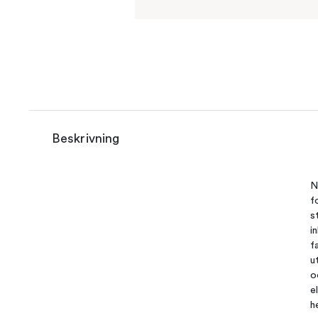
Beskrivning
N
f
s
i
f
u
o
e
h