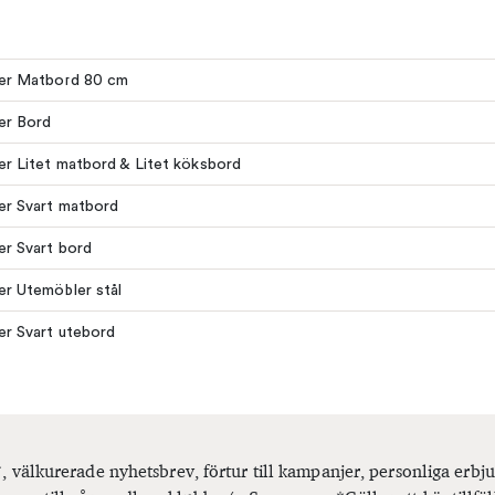
ler Matbord 80 cm
ler Bord
ler Litet matbord & Litet köksbord
ler Svart matbord
ler Svart bord
ler Utemöbler stål
ler Svart utebord
, välkurerade nyhetsbrev, förtur till kampanjer, personliga er