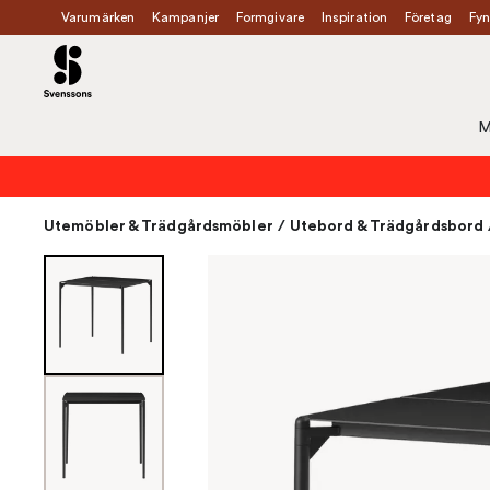
Varumärken
Kampanjer
Formgivare
Inspiration
Företag
Fyn
M
Utemöbler & Trädgårdsmöbler
/
Utebord & Trädgårdsbord