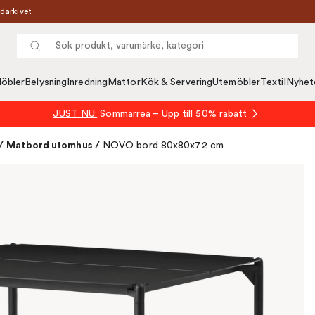
darkivet
öbler
Belysning
Inredning
Mattor
Kök & Servering
Utemöbler
Textil
Nyhet
JUST NU:
Sommarrea – Upp till 50% rabatt
/
Matbord utomhus
/
NOVO bord 80x80x72 cm