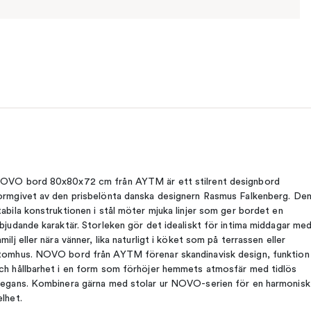
OVO bord 80x80x72 cm från AYTM är ett stilrent designbord
ormgivet av den prisbelönta danska designern Rasmus Falkenberg. De
tabila konstruktionen i stål möter mjuka linjer som ger bordet en
nbjudande karaktär. Storleken gör det idealiskt för intima middagar me
amilj eller nära vänner, lika naturligt i köket som på terrassen eller
tomhus. NOVO bord från AYTM förenar skandinavisk design, funktion
ch hållbarhet i en form som förhöjer hemmets atmosfär med tidlös
legans. Kombinera gärna med stolar ur NOVO-serien för en harmonisk
elhet.