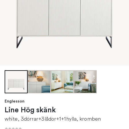
Englesson
Line Hög skänk
white, 3dörrar+3lådor+1+1hylla, kromben