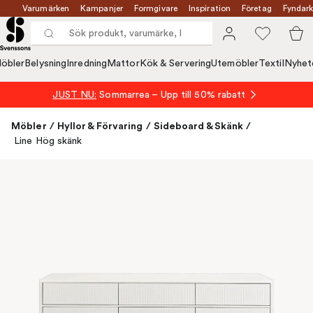
Varumärken
Kampanjer
Formgivare
Inspiration
Företag
Fyndark
öbler
Belysning
Inredning
Mattor
Kök & Servering
Utemöbler
Textil
Nyhet
JUST NU:
Sommarrea – Upp till 50% rabatt
Möbler
/
Hyllor & Förvaring
/
Sideboard & Skänk
/
Line Hög skänk