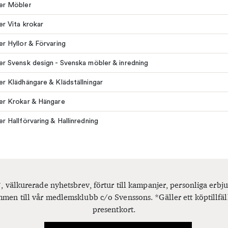
ler Möbler
ler Vita krokar
ler Hyllor & Förvaring
ler Svensk design - Svenska möbler & inredning
ler Klädhängare & Klädställningar
ler Krokar & Hängare
ler Hallförvaring & Hallinredning
, välkurerade nyhetsbrev, förtur till kampanjer, personliga er
men till vår medlemsklubb c/o Svenssons. *Gäller ett köptillfäl
presentkort.