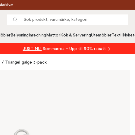
darkivet
öbler
Belysning
Inredning
Mattor
Kök & Servering
Utemöbler
Textil
Nyhet
JUST NU:
Sommarrea – Upp till 50% rabatt
r
/
Triangel galge 3-pack