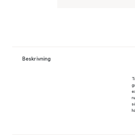
Beskrivning
T
g
e
r
s
h