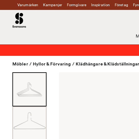
Varumärken
Kampanjer
Formgivare
Inspiration
Företag
Fyn
M
Möbler
/
Hyllor & Förvaring
/
Klädhängare & Klädställninga