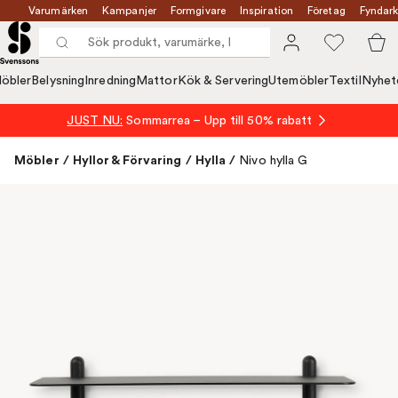
Varumärken
Kampanjer
Formgivare
Inspiration
Företag
Fyndark
öbler
Belysning
Inredning
Mattor
Kök & Servering
Utemöbler
Textil
Nyhet
JUST NU:
Sommarrea – Upp till 50% rabatt
Möbler
/
Hyllor & Förvaring
/
Hylla
/
Nivo hylla G