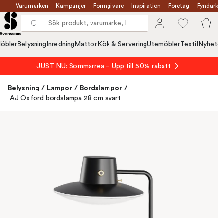
Varumärken
Kampanjer
Formgivare
Inspiration
Företag
Fyndark
öbler
Belysning
Inredning
Mattor
Kök & Servering
Utemöbler
Textil
Nyhet
JUST NU:
Sommarrea – Upp till 50% rabatt
Belysning
/
Lampor
/
Bordslampor
/
AJ Oxford bordslampa 28 cm svart