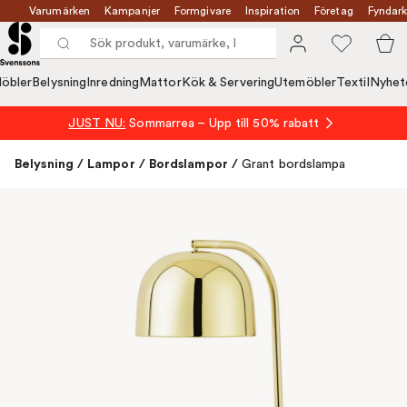
Varumärken
Kampanjer
Formgivare
Inspiration
Företag
Fyndark
öbler
Belysning
Inredning
Mattor
Kök & Servering
Utemöbler
Textil
Nyhet
JUST NU:
Sommarrea – Upp till 50% rabatt
Belysning
/
Lampor
/
Bordslampor
/
Grant bordslampa