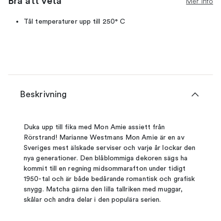
Bra att veta
Mer info
Tål temperaturer upp till 250° C
Beskrivning
Duka upp till fika med Mon Amie assiett från
Rörstrand! Marianne Westmans Mon Amie är en av
Sveriges mest älskade serviser och varje år lockar den
nya generationer. Den blåblommiga dekoren sägs ha
kommit till en regning midsommarafton under tidigt
1950-tal och är både bedårande romantisk och grafisk
snygg. Matcha gärna den lilla tallriken med muggar,
skålar och andra delar i den populära serien.