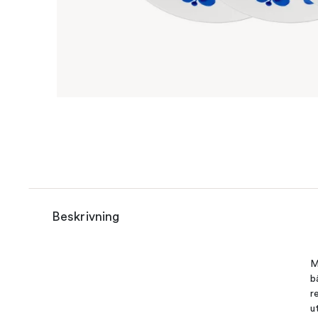
Beskrivning
M
b
r
u