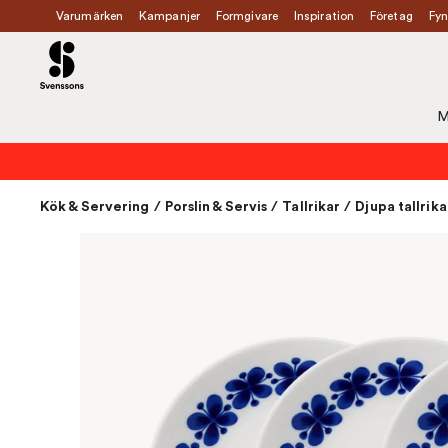
Varumärken
Kampanjer
Formgivare
Inspiration
Företag
Fyn
M
Kök & Servering
/
Porslin & Servis
/
Tallrikar
/
Djupa tallrika