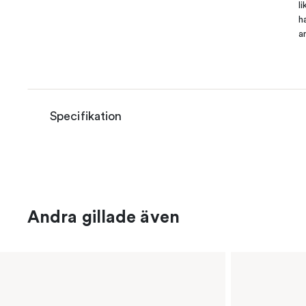
l
h
a
Specifikation
Andra gillade även