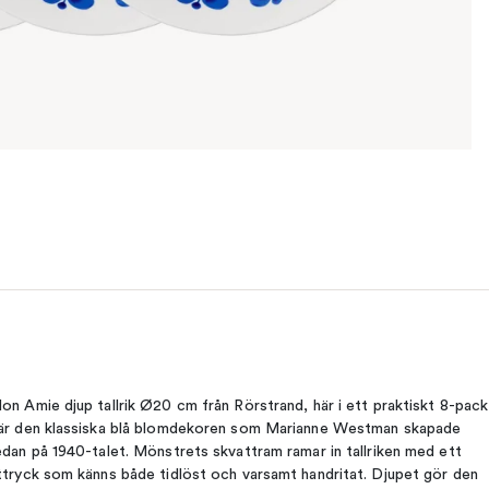
on Amie djup tallrik Ø20 cm från Rörstrand, här i ett praktiskt 8-pack
är den klassiska blå blomdekoren som Marianne Westman skapade
edan på 1940-talet. Mönstrets skvattram ramar in tallriken med ett
ttryck som känns både tidlöst och varsamt handritat. Djupet gör den