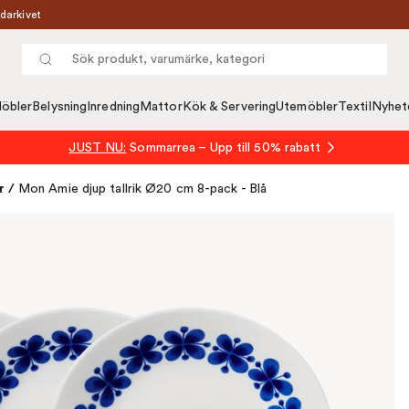
darkivet
öbler
Belysning
Inredning
Mattor
Kök & Servering
Utemöbler
Textil
Nyhet
JUST NU:
Sommarrea – Upp till 50% rabatt
r
/
Mon Amie djup tallrik Ø20 cm 8-pack - Blå