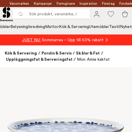
Varumärken
Kampanjer
Formgivare
Inspiration
Företag
Fyndark
öbler
Belysning
Inredning
Mattor
Kök & Servering
Utemöbler
Textil
Nyhet
JUST NU:
Sommarrea – Upp till 50% rabatt
Kök & Servering
/
Porslin & Servis
/
Skålar & Fat
/
Uppläggningsfat & Serveringsfat
/
Mon Amie kakfat