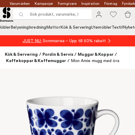
Varumärken
Kampanjer
Formgivare
Inspiration
Företag
Fyndark
öbler
Belysning
Inredning
Mattor
Kök & Servering
Utemöbler
Textil
Nyhet
JUST NU:
Sommarrea – Upp till 50% rabatt
Kök & Servering
/
Porslin & Servis
/
Muggar & Koppar
/
Kaffekoppar & Kaffemuggar
/
Mon Amie mugg med öra